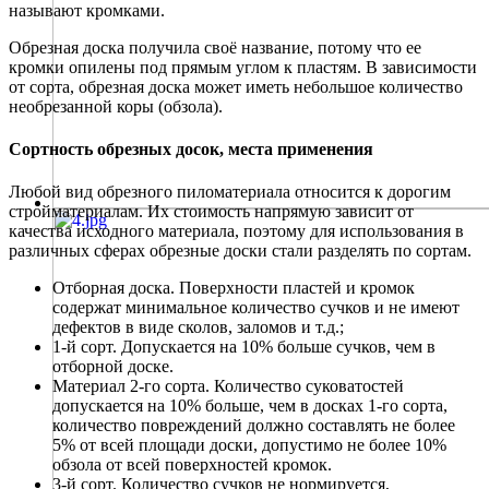
называют кромками.
Обрезная доска получила своё название, потому что ее
кромки опилены под прямым углом к пластям. В зависимости
от сорта, обрезная доска может иметь небольшое количество
необрезанной коры (обзола).
Сортность обрезных досок, места применения
Любой вид обрезного пиломатериала относится к дорогим
стройматериалам. Их стоимость напрямую зависит от
качества исходного материала, поэтому для использования в
различных сферах обрезные доски стали разделять по сортам.
Отборная доска. Поверхности пластей и кромок
содержат минимальное количество сучков и не имеют
дефектов в виде сколов, заломов и т.д.;
1-й сорт. Допускается на 10% больше сучков, чем в
отборной доске.
Материал 2-го сорта. Количество суковатостей
допускается на 10% больше, чем в досках 1-го сорта,
количество повреждений должно составлять не более
5% от всей площади доски, допустимо не более 10%
обзола от всей поверхностей кромок.
3-й сорт. Количество сучков не нормируется,