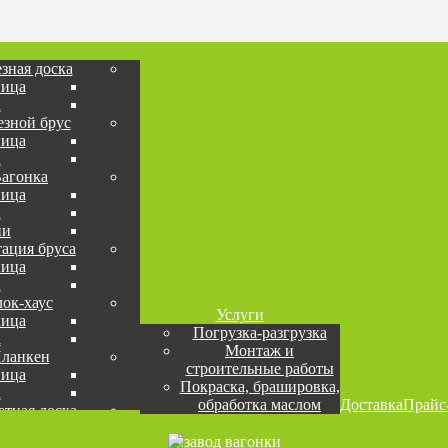
зная доска
ница
а
зной брус
ница
а
агонка
ница
а
ни
ация бруса
ница
а
лок-хаус
Услуги
ница
Погрузка-разгрузка
а
Монтаж и
ланкен
строительные работы
ница
Покраска, брашировка,
а
обработка маслом
Доставка
Прайс
етная доска
овая доска
ница