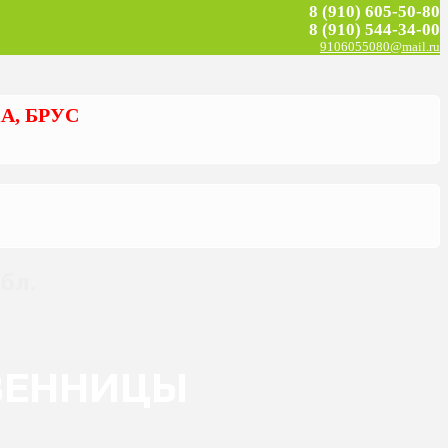
8 (910) 605-50-80
8 (910) 544-34-00
9106055080@mail.ru
А, БРУС
бл.
ТВЕННИЦЫ